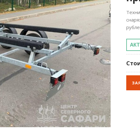
Техни
снаря
рубле
АК
Стои
ЗА