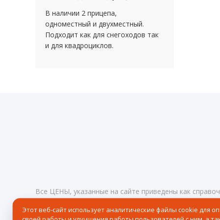
В наличии 2 прицепа,
одноместный и двухместный.
Подходит как для снегоходов так
и для квадроциклов.
Все ЦЕНЫ, указанные на сайте приведены как справо
определяемой положениями статьи 437 Гражданского
Этот веб-сайт использует аналитические файлы cookie для о
любое время без предупреждения.
Реквизиты
своей работы и улучшения работы пользователей с ним, а та