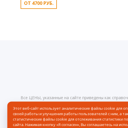
ОТ 4700 РУБ.
Все ЦЕНЫ, указанные на сайте приведены как справо
определяемой положениями статьи 437 Гражданского
Этот веб-сайт использует аналитические файлы cookie для о
любое время без предупреждения.
Реквизиты
своей работы и улучшения работы пользователей с ним, а та
© 2026 Центр северного сафари — Хибины, Кировск, 
статистические файлы cookie для отслеживания статистики п
сайта. Нажимая кнопку «Я согласен», Вы соглашаетесь на исп
Политика в отношении обработки персональных дан