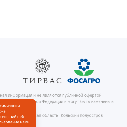
чная информация и не являются публичной офертой,
 кодекса Российской Федерации и могут быть изменены в
птимизации
кже
Апатиты, Мурманская область, Кольский полуостров
осещений веб-
ользование нами
ных