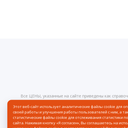
Все ЦЕНЫ, указанные на сайте приведены как справо
определяемой положениями статьи 437 Гражданского
Этот веб-сайт использует аналитические файлы cookie для о
любое время без предупреждения.
Реквизиты
своей работы и улучшения работы пользователей с ним, а та
© 2026 Центр северного сафари — Хибины, Кировск, 
статистические файлы cookie для отслеживания статистики п
сайта. Нажимая кнопку «Я согласен», Вы соглашаетесь на исп
Политика в отношении обработки персональных дан