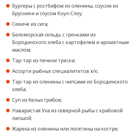
Бургеры с ростбифом из оленины, соусом из
брусники и соусом Коул-Слоу⁣⁣;
Севиче из сига⁣⁣;
Беломорская сельдь с гренками из
Бородинского хлеба с картофелем и ароматным
маслом⁣⁣;
Тар-тар из печени трески⁣⁣;
Ассорти рыбных специалитетов х/к⁣⁣;
Тар-тар из оленины с чипсами из Бородинского
хлеба⁣⁣;
Суп из белых грибов⁣⁣;
Наваристая Уха из северной рыбы с крабовой
лапшой⁣⁣;
Жареха из оленины или лосятины на костре⁣⁣;