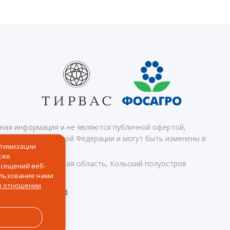
чная информация и не являются публичной офертой,
 кодекса Российской Федерации и могут быть изменены в
птимизации
кже
Апатиты, Мурманская область, Кольский полуостров
осещений веб-
ользование нами
ных
в отношении
ионных материалов