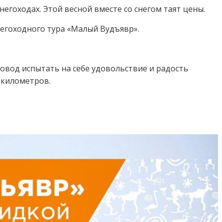
егоходах. Этой весной вместе со снегом таят цены.
негоходного тура «Малый Вудъявр».
овод испытать на себе удовольствие и радость
лометров⁣⁣.⁣⁣