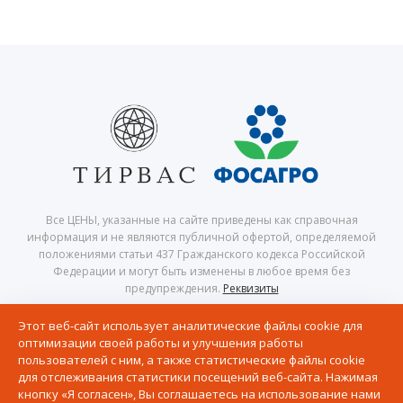
Все ЦЕНЫ, указанные на сайте приведены как справочная
информация и не являются публичной офертой, определяемой
положениями статьи 437 Гражданского кодекса Российской
Федерации и могут быть изменены в любое время без
предупреждения.
Реквизиты
© 2026 Центр северного сафари — Хибины, Кировск, Апатиты,
Этот веб-сайт использует аналитические файлы cookie для
Мурманская область, Кольский полуостров
оптимизации своей работы и улучшения работы
Политика в отношении обработки персональных данных
пользователей с ним, а также статистические файлы cookie
Согласие на получение рассылки рекламно-информационных
для отслеживания статистики посещений веб-сайта. Нажимая
материалов
кнопку «Я согласен», Вы соглашаетесь на использование нами