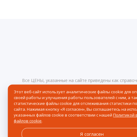
Все ЦЕНЫ, указанные на сайте приведены как справо
определяемой положениями статьи 437 Гражданского
Этот веб-сайт использует аналитические файлы cookie для о
любое время без предупреждения.
Реквизиты
своей работы и улучшения работы пользователей с ним, а та
© 2026 Центр северного сафари — Хибины, Кировск, 
статистические файлы cookie для отслеживания статистики п
сайта. Нажимая кнопку «Я согласен», Вы соглашаетесь на исп
Политика в отношении обработки персональных дан
указанных файлов cookie в соответствии с нашей
Политикой 
Согласие на получение рассылки рекламно-информац
файлов cookie
.
Политика в отношении файлов Cookie
Я согласен
Разработка сайта и дизайн:
revtail.ru