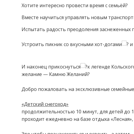
Хотите интересно провести время с семьёй?⁣⁣⠀
Вместе научиться управлять новым транспортн
Испытать радость преодоления заснеженных п
⁣⁣⠀
Устроить пикник со вкусными хот-догами
и
⁣⁣⠀
⁣⁣⠀
И наконец прикоснуться
к легенде Кольског
желание — Камню Желаний?⁣⁣⠀
⁣⁣⠀
Добро пожаловать на эксклюзивные семейны
⁣⁣⠀
«Детский снегоход»⁣⁣
⠀
продолжительностью 10 минут, для детей до 10 
проходит ежедневно на базе отдыха «Лесная», ка
⁣⁣⠀