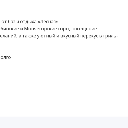
от базы отдыха «Лесная»⁣⁣⠀⁣⁣⠀
Хибинские и Мончегорские горы, посещение
ланий, а также уютный и вкусный перекус в гриль-
лго⁣⁣