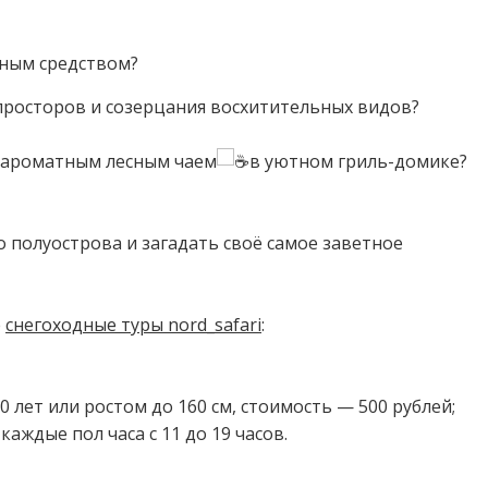
ым средством?⁣⁣⠀
росторов и созерцания восхитительных видов?⁣⁣⠀
 ароматным лесным чаем
в уютном гриль-домике?
о полуострова и загадать своё самое заветное
е
снегоходные туры nord_safari⁣⁣
:
лет или ростом до 160 см, стоимость — 500 рублей;⁣⁣⠀
ждые пол часа с 11 до 19 часов.⁣⁣⠀