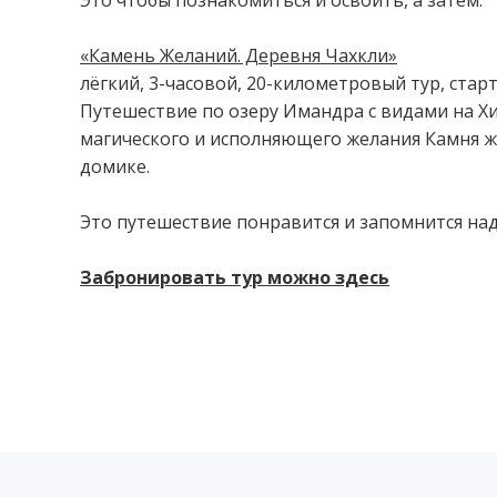
Это чтобы познакомиться и освоить, а затем:⁣⁣⠀
⁣⁣⠀
«Камень Желаний. Деревня Чахкли»⁣⁣
⠀⁣⁣⠀
лёгкий, 3-часовой, 20-километровый тур, старт 
⁣⁣Путешествие по озеру Имандра с видами на 
магического и исполняющего желания Камня же
домике.⁣⁣⁣⁣⠀
⁣⁣⠀
Это путешествие понравится и запомнится надо
⁣⁣⠀
Забронировать тур можно здесь