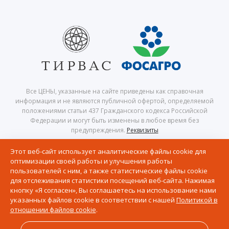
Все ЦЕНЫ, указанные на сайте приведены как справочная
информация и не являются публичной офертой, определяемой
положениями статьи 437 Гражданского кодекса Российской
Федерации и могут быть изменены в любое время без
предупреждения.
Реквизиты
© 2026 Центр северного сафари — Хибины, Кировск, Апатиты,
Этот веб-сайт использует аналитические файлы cookie для
Мурманская область, Кольский полуостров
оптимизации своей работы и улучшения работы
Политика в отношении обработки персональных данных
пользователей с ним, а также статистические файлы cookie
Согласие на получение рассылки рекламно-информационных
для отслеживания статистики посещений веб-сайта. Нажимая
материалов
кнопку «Я согласен», Вы соглашаетесь на использование нами
Политика в отношении файлов Cookie
указанных файлов cookie в соответствии с нашей
Политикой в
отношении файлов cookie
.
Разработка сайта и дизайн:
revtail.ru