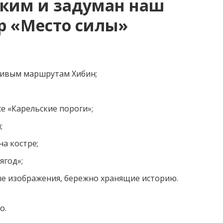
аким и задуман наш
р «Место силы»
асивым маршрутам Хибин;
е «Карельские пороги»;
;
а костре;
ягод»;
е изображения, бережно хранящие историю.
о.