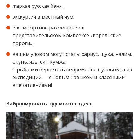
жаркая русская баня:⁣⁣⠀⁣⁣⠀
экскурсия в местный чум;⁣⁣⠀⁣⁣⠀
и комфортное размещение в
представительском комплексе «Карельские
пороги»;⁣⁣⠀
вашим уловом могут стать: хариус, щука, налим,
окунь, язь, сиг, кумжа.⁣⁣⠀⁣⁣⠀⁣⁣
С рыбалки вернётесь непременно с уловом, а из
экспедиции — с новым навыком и классными
впечатлениями!⁣⁣⁣⁣
Забронировать тур можно здесь