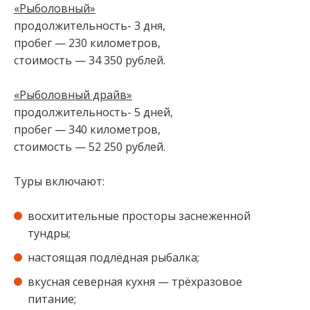
«Рыболовный»
⁣⁣⠀
продолжительность- 3 дня,⁣⁣⠀
пробег — 230 километров,⁣⁣⠀
стоимость — 34 350 рублей.⁣⁣⠀
⁣⁣⠀
«Рыболовный драйв»⁣⁣
⠀
продолжительность- 5 дней,⁣⁣⠀
пробег — 340 километров,⁣⁣⠀
стоимость — 52 250 рублей.⁣⁣⠀
⁣⁣⠀⁣⁣⠀
Туры включают:⁣⁣⁣⁣
восхитительные просторы заснеженной
тундры;⁣⁣⠀⁣⁣⠀
настоящая подлёдная рыбалка;⁣⁣⠀⁣⁣⠀
вкусная северная кухня — трёхразовое
питание;⁣⁣⠀⁣⁣⠀