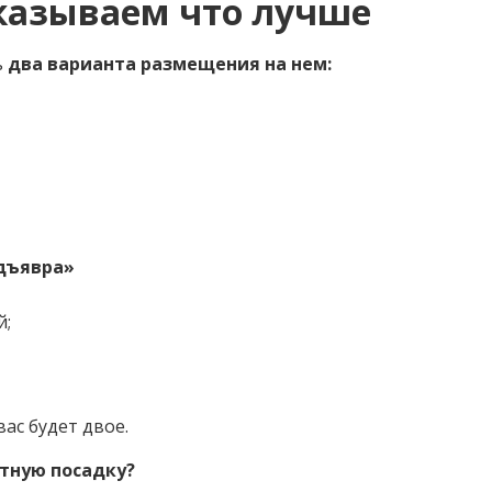
казываем что лучше
ь
два варианта размещения на нем:⁣⁣
ъявра»⁣⁣
⁣⁣⠀
вас будет двое.
ную посадку?⁣⁣