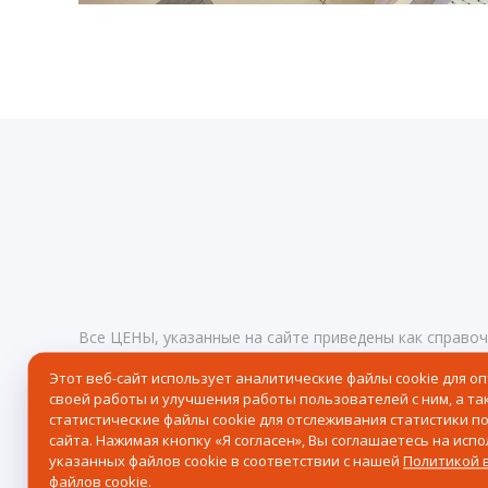
Все ЦЕНЫ, указанные на сайте приведены как справо
определяемой положениями статьи 437 Гражданского
Этот веб-сайт использует аналитические файлы cookie для о
любое время без предупреждения.
Реквизиты
своей работы и улучшения работы пользователей с ним, а та
© 2026 Центр северного сафари — Хибины, Кировск, 
статистические файлы cookie для отслеживания статистики п
сайта. Нажимая кнопку «Я согласен», Вы соглашаетесь на исп
Политика в отношении обработки персональных дан
указанных файлов cookie в соответствии с нашей
Политикой 
Согласие на получение рассылки рекламно-информац
файлов cookie
.